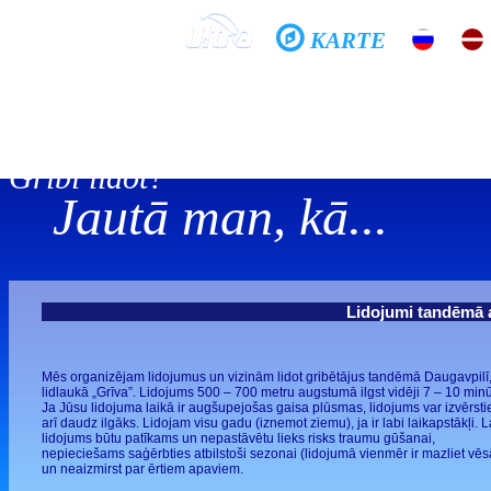
KARTE
Sākums
Skola
Galerijas
Vēsture
Tandēms
Gribi lidot?
Jautā man, kā...
Lidojumi tandēmā a
Mēs organizējam lidojumus un vizinām lidot gribētājus tandēmā Daugavpilī
lidlaukā „Grīva”. Lidojums 500 – 700 metru augstumā ilgst vidēji 7 – 10 minū
Ja Jūsu lidojuma laikā ir augšupejošas gaisa plūsmas, lidojums var izvērsti
arī daudz ilgāks. Lidojam visu gadu (iznemot ziemu), ja ir labi laikapstākļi. L
lidojums būtu patīkams un nepastāvētu lieks risks traumu gūšanai,
nepieciešams saģērbties atbilstoši sezonai (lidojumā vienmēr ir mazliet vēs
un neaizmirst par ērtiem apaviem.