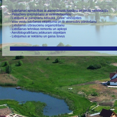
- Lidošanas apmācības ar paraplānu/deltaplānu un pilotu sertifikāciju
- Pasažieru izvizināšanu ar motodeltaplānu
- Lidojumi ar paraplānu lidlaukā „Grīva” vinčojoties
- Visu veidu lidošanas ekipējuma un tā aksesuāru pārdošanu
- Lidošanas izbraucienu organizēšanu
- Lidošanas tehnikas remontu un apkopi
- Aerofotografēšanu jebkuram objektam
- Lidojumus ar reklāmu un gaisa šovus