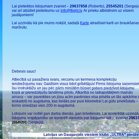
Lai pieteiktos lidojumam zvaniet –
29637858
(Roberto),
25545201
(Sergejs
vai arī atsūtiet pieteikumu uz
info@flight.lv
. Ar prieku atbildēsim uz visiem
jautājumiem!
Lai uzzinātu kā pie mums nokļūt, sadaļā
Karte
atradīsiet karti un braukšana
maršrutu.
Debesis sauc!
Attiecībā uz pasažiera svaru, vecumu un ķermeņa komplekciju
ierobežojumu nav. Gaidīsim visus lidot gribētājus! Pirms lidojuma saņemsie
īsu instruktāžu un jau pēc pāris minūtēm būsiet gatavs piedzīvot lidojumu
kopā ar pieredzējušu tandēma pilotu. Atkarībā no laikapstākļiem mainās
ainava – var paveikties un jūsu acīm pavērsies visa pilsēta un tās apkārtne (
ieskaitot) no augstuma, kas lielāks par pusi kilometra! Lai gūtu priekšstatu – 
tornis sniedzas vien 200 m augstumā.
Lidojumi var notikt gan darba dienās, gan brīvdienās. Lai konkrētāk uzzināt
lidojumu iespējamību un konkrēti vienotos par lidojumu laiku, zvaniet
2963
(Sergejs).
25545201
Latvijas un Daugavpils viesiem klubs „ULTRA” piedāvā