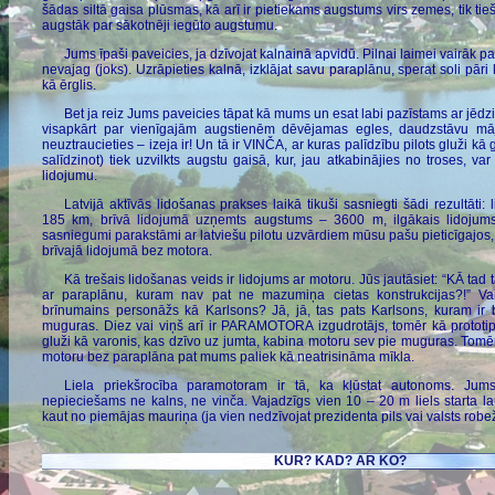
šādas siltā gaisa plūsmas, kā arī ir pietiekams augstums virs zemes, tik ti
augstāk par sākotnēji iegūto augstumu.
Jums īpaši paveicies, ja dzīvojat kalnainā apvidū. Pilnai laimei vairāk p
nevajag (joks). Uzrāpieties kalnā, izklājat savu paraplānu, sperat soli pāri 
kā ērglis.
Bet ja reiz Jums paveicies tāpat kā mums un esat labi pazīstams ar jēdzi
visapkārt par vienīgajām augstienēm dēvējamas egles, daudzstāvu mājas
neuztraucieties – izeja ir! Un tā ir VINČA, ar kuras palīdzību pilots gluži kā g
salīdzinot) tiek uzvilkts augstu gaisā, kur, jau atkabinājies no troses, va
lidojumu.
Latvijā aktīvās lidošanas prakses laikā tikuši sasniegti šādi rezultāti:
185 km, brīvā lidojumā uzņemts augstums – 3600 m, ilgākais lidojums
sasniegumi parakstāmi ar latviešu pilotu uzvārdiem mūsu pašu pieticīgajos,
brīvajā lidojumā bez motora.
Kā trešais lidošanas veids ir lidojums ar motoru. Jūs jautāsiet: “KĀ tad 
ar paraplānu, kuram nav pat ne mazumiņa cietas konstrukcijas?!” Va
brīnumains personāžs kā Karlsons? Jā, jā, tas pats Karlsons, kuram ir 
muguras. Diez vai viņš arī ir PARAMOTORA izgudrotājs, tomēr kā prototips
gluži kā varonis, kas dzīvo uz jumta, kabina motoru sev pie muguras. Tomēr
motoru bez paraplāna pat mums paliek kā neatrisināma mīkla.
Liela priekšrocība paramotoram ir tā, ka kļūstat autonoms. Jum
nepieciešams ne kalns, ne vinča. Vajadzīgs vien 10 – 20 m liels starta la
kaut no piemājas mauriņa (ja vien nedzīvojat prezidenta pils vai valsts rob
KUR? KAD? AR KO?