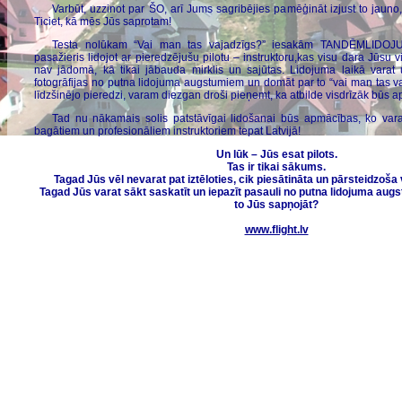
Varbūt, uzzinot par ŠO, arī Jums sagribējies pamēģināt izjust to jauno,
Ticiet, kā mēs Jūs saprotam!
Testa nolūkam “Vai man tas vajadzīgs?” iesakām TANDĒMLIDOJU
pasažieris lidojot ar pieredzējušu pilotu – instruktoru,kas visu dara Jūsu 
nav jādomā, kā tikai jābauda mirklis un sajūtas. Lidojuma laikā varat
fotogrāfijas no putna lidojuma augstumiem un domāt par to “vai man tas va
līdzšinējo pieredzi, varam diezgan droši pieņemt, ka atbilde visdrīzāk būs a
Tad nu nākamais solis patstāvīgai lidošanai būs apmācības, ko var
bagātiem un profesionāliem instruktoriem tepat Latvijā!
Un lūk – Jūs esat pilots.
Tas ir tikai sākums.
Tagad Jūs vēl nevarat pat iztēloties, cik piesātināta un pārsteidzoša 
Tagad Jūs varat sākt saskatīt un iepazīt pasauli no putna lidojuma augs
to Jūs sapņojāt?
www.flight.lv