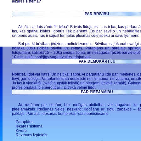
iekares sistēma?
PAR BRĪVĪBU
Ak, šis saldais vārds “brīvība”! Brīvais lidojums – tas ir tas, kas padara 
tas, kas spalvu klātos lidoņus liek pieņemt Jūs par savējo un nebaidītie
svilpiens ausīs. Tas ir sajust termālās plūsmas cēlējspēku ar savu ķermeni.
Bet pie šī brīvības jēdziens netiek izsmelts. Brīvības sajušanai svarīgi a
nosaka Jūsu rīcības brīvību uz zemes. Paraplāns un pārējais aprīko
lidojumam, satilpst 15 – 20kg smagā somā, un nesagādā raizes pārvietojot u
10 min laikā ir spējīgs sagatavoties lidojumam.
PAR DEMOKĀRTIJU
Noticiet, lidot var katrs! Un ne tikai sapnī. Ar parpalānu lido gan meitenes, 
tievi, gan dūšīgi. Paraplanierismā neeksistē ne dzimuma, ne vecuma, ne citu
Jo tas ir vienkārši (skatīt augstāk tekstā) un pieejami (tekstā zemāk). Galvenai
profesionālajai piemērotībai ir cilvēka vēlme lidot.
PAR PIEEJAMĪBU
Ja runājam par cenām, bez melīgas pieticības var apgalvot, ka p
pieejamākais lidošanas veids, neskaitot lidošanu ar slotu, zābakos – ātr
paklāju. Pamata lidošanas komplekts, kas nepieciešams:
Paraplāns
Iekares sistēma
Ķivere
Rezerves izpletnis