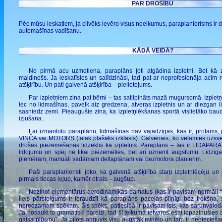
PAR DROŠĪBU
Pēc mūsu ieskatiem, ja cilvēks ievēro visus noeikumus, paraplanierisms ir 
automašīnas vadīšanu.
KĀDĀ VEIDĀ?
No pirmā acu uzmetiena, paraplāns ļoti atgādina izpletni. Bet kā z
maldinošs. Ja ieskatīsies un salīdzināsi, tad pat ar neprofesionāļa acīm
atšķirību. Un pati galvenā atšķirība – pielietojums.
Par izpletņiem zina pat bērni – tas satilpināts mazā mugursomā. Izpletņlēc
lec no lidmašīnas, pavelk aiz gredzena, atveras izpletnis un ar diezgan lie
sasniedz zemi. Pieaugušie zina, ka izpletņlēkšanas sportā vislielāko bau
izjušana.
Lai izmantotu paraplānu, lidmašīnas nav vajadzīgas, kas ir, protams,
VINČA vai MOTORS (tālāk plašāks izklāsts). Galvenais, ko vēlamies uzsvē
drošas piezemēšanās līdzeklis kā izpletnis. Paraplāns – tas ir LIDAPARĀT
lidojumu un spēj ne tikai piezemēties, bet arī uzņemt augstumu. Līdzīga
piemēram, manuāli vadāmam deltaplānam vai bezmotora planierim.
Paši paraplanieristi joko, ka galvenā atšķirība starp izpletņlēcēju un p
pirmais tiecas lejup, kamēr otrais – augšup.
Nezinot elementārus aerodinamikas pamatus (kas ir pavisam normāli “
liels pārsteigums ir ieraudzīt kā paraplāns paceļas pilnīgi bez trokšņa,
neredzamam spēkam. Šis spēks, patiesībā ir pavisam īsts, kas sarunvalod
Ja nosaukt to gramatiski pareizi, tad šī teikuma ietvaros esat iepazinušies
gaisa plūsmu”. Ja pilots apguvis visu augstāk minēto un tam ir nepiecieš