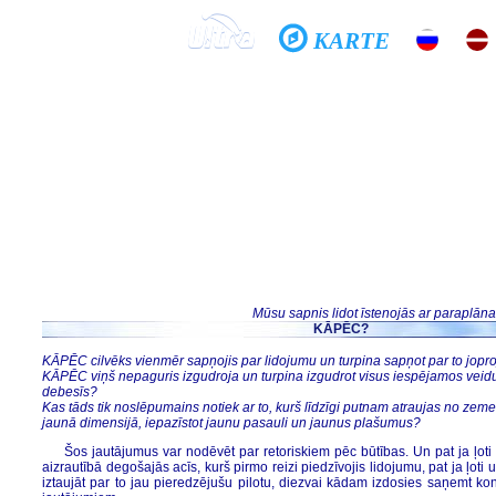
KARTE
Sākums
Skola
Galerijas
Vēsture
Tandēms
Gribi lidot?
Jautā man, kā...
Mūsu sapnis lidot īstenojās ar paraplāna
KĀPĒC?
KĀPĒC cilvēks vienmēr sapņojis par lidojumu un turpina sapņot par to jopr
KĀPĒC viņš nepaguris izgudroja un turpina izgudrot visus iespējamos veidu
debesīs?
Kas tāds tik noslēpumains notiek ar to, kurš līdzīgi putnam atraujas no zeme
jaunā dimensijā, iepazīstot jaunu pasauli un jaunus plašumus?
Šos jautājumus var nodēvēt par retoriskiem pēc būtības. Un pat ja ļoti v
aizrautībā degošajās acīs, kurš pirmo reizi piedzīvojis lidojumu, pat ja ļoti uzs
iztaujāt par to jau pieredzējušu pilotu, diezvai kādam izdosies saņemt ko