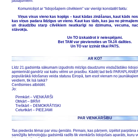
jautājumiem.
Komunicējot ar “lidojošajiem cilvēkiem” var vienīgi konstatēt faktu:
Viņus visus vieno kas kopīgs – kaut kādas zināšanas, kaut kāds nos
kas viņus padara līdzīgus un vieno. Kaut kas tāds, kas jau no pirmajie
un draudzību starp cilvēkiem neatkarīgi no dzimuma, vecuma, naci
stāvokļa.
Un TO izskaidrot ir neiespējami.
Bet TAM var pievienoties un TAJĀ dalīties.
Un TO var izzināt tikai PATS.
AR KO?
Līdz 21.gadsimta sākumam izgudrots milzīgs daudzums visdažādāko lidojoš
apmierināt gandrīz vai katru vēlmi un prasību. Kādēļ tad tieši PARAPLANIE
populārākā lidošanas veida statusu Eiropā, tam esot vienam no jaunākajiem 
veidiem, tik īsā laikā?
Centīsimies atbildēt.
Jo:
Pirmkārt – VIENKĀRŠI
Otrkārt – BRĪVI
Treškārt – DEMOKRĀTISKI
Ceturtkārt – PIEEJAMI
PAR VIENKĀRŠĪBU
Tas piederās tēmai par visu ģeniālo. Pirmais, kas pārņem, izpētot parplāna uz
sarežģītu tehnoloģiju gadsimtā radīts tik vienkāršs lidojošais aparāts, kuru 