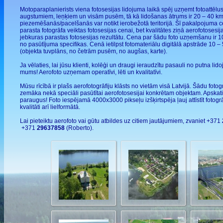
Motoparaplanierists viena fotosesijas lidojuma laikā spēj uzņemt fotoattēl
augstumiem, leņķiem un visām pusēm, tā kā lidošanas ātrums ir 20 – 40 km
piezemēšanās/pacelšanās var notikt ierobežotā teritorijā. Šī pakalpojuma c
parasta fotogrāfa veiktas fotosesijas cenai, bet kvalitātes ziņā aerofotosesi
jebkuras parastas fotosesijas rezultātu. Cena par šādu foto uzņemšanu ir 
no pasūtījuma specifikas. Cenā ietilpst fotomateriālu digitālā apstrāde 10
(objekta tuvplāns, no četrām pusēm, no augšas, karte).
Ja vēlaties, lai jūsu klienti, kolēģi un draugi ieraudzītu pasauli no putna lid
mums! Aerofoto uzņemam operatīvi, lēti un kvalitatīvi.
Mūsu rīcībā ir plašs aerofotogrāfiju klāsts no vietām visā Latvijā. Šādu fotog
zemāka nekā speciāli pasūtītai aerofotosesijai konkrētam objektam. Apskat
paraugus! Foto iespējamā 4000x3000 pikseļu izšķirtspēja ļauj attīstīt fotogr
kvalitāti arī lielformātā.
Lai pieteiktu aerofoto vai gūtu atbildes uz citiem jautājumiem, zvaniet +371
+371
29637858
(Roberto).