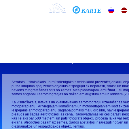
KARTE
Sākums
Skola
Galerijas
Vēsture
Tandēms
Gribi lidot?
Jautā man, kā...
Aerofoto – skaistākais un mūsdienīgākais veids kādā prezentēt jebkuru obje
putna lidojuma spēj zemes objektus atspoguļot tik neparasti, skaisti un māks
neviens fotografēšanas stils no zemes. Mēs piedāvājam iemūžināt jūsu mā
zemes apgabalu aerofotogrāfijās no dažādiem augstumiem un leņķiem (20 -
Kā visdrošākais, lētākais un kvalitatīvākais aerofotogrāfiju uzņemšanas veids
motoparaplānu. Ar vieglajām lidmašīnām un motodeltaplāniem lidot tik ze
iespējams ar motoparaplānu, saglabājot maksimālu drošību, nav iespējams.
pieaugs arī šādas aerofotosesijas cena. Radiovadāmās ierīces parasti ne
kas lielāks par 500 metriem, un pats fotogrāfs objektu procesa laikā var red
ekrānā, atrodoties pašam uz zemes. Šādos apstākļos ir sarežģīti notvert un
gleznainākos un iespaidīgākos objektu leņķus.