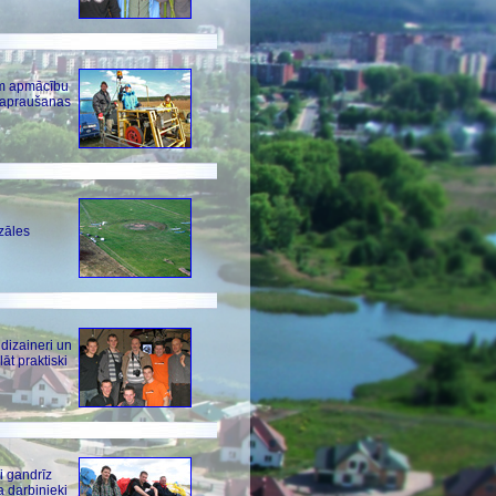
sam apmācību
s apraušanas
zāles
 dizaineri un
āt praktiski
i gandrīz
a darbinieki