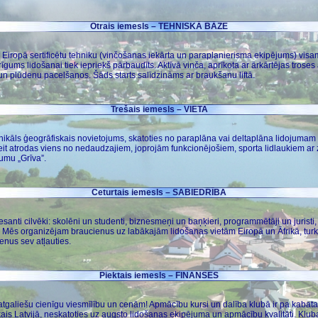
Otrais iemesls – TEHNISKĀ BĀZE
to Eiropā sertificētu tehniku (vinčošanas iekārta un paraplanierisma ekipējums) vi
ums lidošanai tiek iepriekš pārbaudīts. Aktīvā vinča, aprīkota ar ārkārtējas trose
un plūdenu pacelšanos. Šāds starts salīdzināms ar braukšanu liftā.
Trešais iemesls – VIETA
r unikāls ģeogrāfiskais novietojums, skatoties no paraplāna vai deltaplāna lidojumam
it atrodas viens no nedaudzajiem, joprojām funkcionējošiem, sporta lidlaukiem ar 
umu „Grīva”.
Ceturtais iemesls – SABIEDRĪBA
anti cilvēki: skolēni un studenti, biznesmeņi un baņķieri, programmētāji un juristi,
ri! Mēs organizējam braucienus uz labākajām lidošanas vietām Eiropā un Āfrikā, turkl
ienus sev atļauties.
Piektais iemesls – FINANSES
 latgaliešu cienīgu viesmīlību un cenām! Apmācību kursi un dalība klubā ir pa kabata
ais Latvijā, neskatoties uz augsto lidošanas ekipējuma un apmācību kvalitāti. Klub