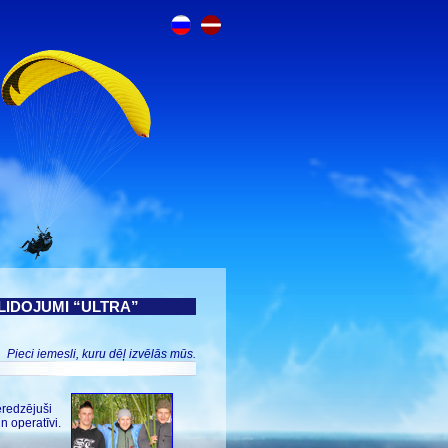
LIDOJUMI “ULTRA”
Pieci iemesli, kuru dēļ izvēlās mūs.
eredzējuši
n operatīvi.