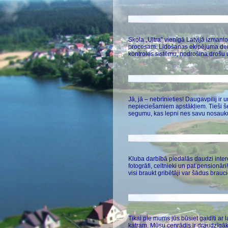
Skola „Ultra” vienīgā Latvijā izman
procesam. Lidošanas ekipējuma derīg
kontroles sistēmu, nodrošina drošu 
Jā, jā – nebrīnieties! Daugavpilij i
nepieciešamiem apstākļiem. Tieši še
segumu, kas lepni nes savu nosauk
Kluba darbībā piedalās daudzi interes
fotogrāfi, celtnieki un pat pensionā
visi braukt gribētāji var šādus brauc
Tikai pie mums jūs būsiet gaidīti ar
katram. Mūsu cenrādis ir draudzīgāk