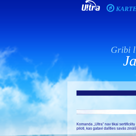
KART
Gribi l
Ja
Komanda „Ultra” nav tikai sertificē
piloti, kas gatavi dalīties savās zi