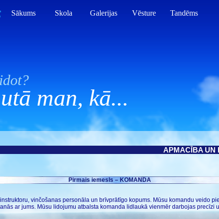
E
Sākums
Skola
Galerijas
Vēsture
Tandēms
idot?
utā man, kā...
APMACĪBA UN 
Pirmais iemesls – KOMANDA
tu instruktoru, vinčošanas personāla un brīvprātīgo kopums. Mūsu komandu veido pi
nāšanās ar jums. Mūsu lidojumu atbalsta komanda lidlaukā vienmēr darbojas precīzi u