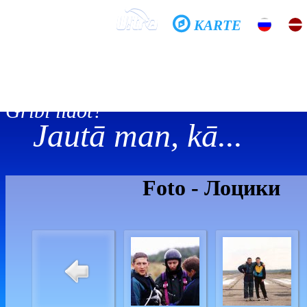
KARTE
Sākums
Skola
Galerijas
Vēsture
Tandēms
Gribi lidot?
Jautā man, kā...
Foto - Лоцики