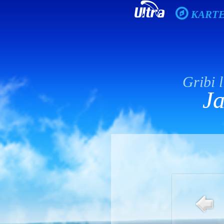
KART
Gribi l
Ja