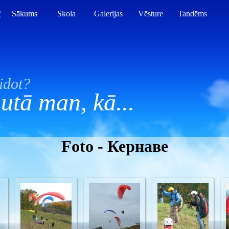
E
Sākums
Skola
Galerijas
Vēsture
Tandēms
idot?
utā man, kā...
Foto - Кернаве