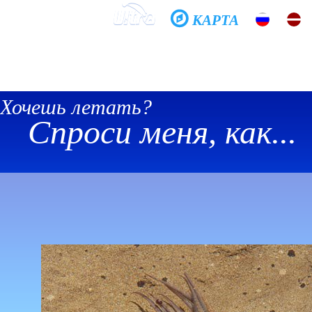
КАРТА
Домой
Школа
Фото
История
Общение
Хочешь летать?
Спроси меня, как...