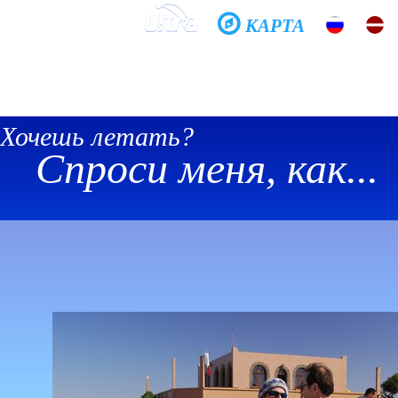
КАРТА
Домой
Школа
Фото
История
Общение
Хочешь летать?
Спроси меня, как...