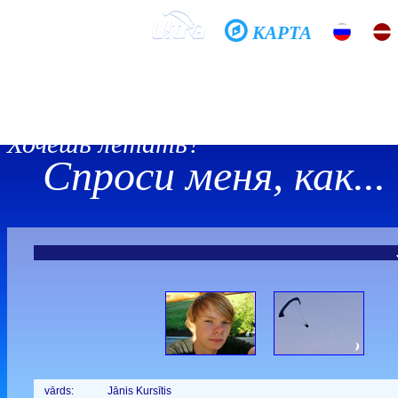
КАРТА
Домой
Школа
Фото
История
Общение
Хочешь летать?
Спроси меня, как...
vārds:
Jānis Kursītis