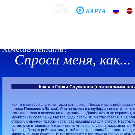
КАРТА
Домой
Школа
Фото
История
Общение
Хочешь летать?
Спроси меня, как...
Как я с Горки Спускался (почти криминаль
Как то в декабре случился такой вот прикол. Поехали мы с ребятами в
города Плявиняс в Латвии). Они на лыжах и сноубордах покататься, я 
взял параплан и почесал на горку повыше. Дошел почти до вершины, а
мужик снизу орет: "А ну, быстро, уйди с горы !!!". Честно говоря, я не п
сторону с лыжной трассы и стал раскладываться для старта. Расстелил
встегнулся в подвеску. А мужик опять что-то снизу орет, надрывается. 
хреново. Говорю ребятам, мол, какой он нетерпеливый, не может подож
кричать не надо будет ;-). И тут появляются два мужика сверху (оказыв