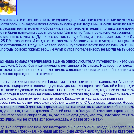
была не ахти какая, полетать не удалось, но приятное впечатление об этом м
и осталось. Примером может служить один факт. Когда мы, в 24:00 ночи по ме
, решили найти ночлег и обратились практически в первый попавшийся домик
вет и были написаны заветные слова “Zimmer frei”, мы прекрасно устроились н
отдельные комнаты. Душ и все остальные удобства, а также с завтрак - и всё 
а 25 DM с человека. И когда в этот раз мы собрались ехать в Австрию, мы уже 
где остановимся. Радушие хозяев, олени, гуляющие почти под окнами, сытный
а погоды со всех горных вершин Альп с утра по телевизору не могли быть бес
.
раз наша команда увеличилась ещё на одного любителя путешествий - это бы
 Дремач. Сборы были как никогда спонтанные и быстрые. Настроение перед
й, если честно, не предвещало ничего хорошего, но тем сильнее было впеча
колепно проведённого времени.
день поездки мы провели в Германии, на лётном поле в Гравинкеле. Мы пов
ялись подарками с нашими друзьями-дельтапланеристами Ольгой и Конрадо
 а также с руководителем клуба - Гюнтером. Уже вечером, когда все стали соб
м (погода в этот день не очень благоприятствовала) мы взбудоражили весь кл
овали сделать всё-таки пару затяжек. Каждому из нас удалось испытать
рованное качество немецкой лебёдки. Даже мне. С Сергеем в тандеме. Несмо
ко непривычный для нас порядок старта, нашими пилотами можно было горди
о, уверенно, точно и красиво. Сергей немного “попугал” немецких параплане
 винговерами и спиралями, но, объяснив друг другу, что это, наверное, тест-п
окоились. Мы не стали их переубеждать. А разве это не так?
день в Австрии нас немного насторожил и обеспокоил. Погода была ужасно т
ый взгляд, спокойная, но наши австрийские друзья-парапланеристы категори