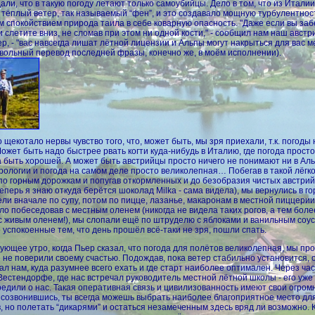
али, что в такую погоду летают только самоубийцы. Дело в том, что из Италии
тёплый ветер, так называемый “фен”, и это создавало мощную турбулентност
 спокойствием природа таила в себе коварную опасность. "Даже если вы за
и слетите вниз, не сломав при этом ни одной кости," - сообщил нам наш австр
ер, - "вас навсегда лишат лётной лицензии и Альпы могут накрыться для вас 
(вольный перевод последней фразы, конечно же, в моём исполнении).
 щекотало нервы чувство того, что, может быть, мы зря приехали, т.к. погоды 
Может быть надо быстрее рвать когти куда-нибудь в Италию, где погода просто
 быть хорошей. А может быть австрийцы просто ничего не понимают ни в Аль
рологии и погода на самом деле просто великолепная… Побегав в такой лёгк
по горным дорожкам и попугав откормленных и до безобразия чистых австрий
теперь я знаю откуда берётся шоколад Milka - сама видела), мы вернулись в го
ели вначале по супу, потом по пицце, лазанье, макаронам в местной пиццерии
ило побеседовав с местным оленем (никогда не видела таких рогов, а тем боле
с живым оленем!), мы слопали ещё по штруделю с яблоками и ванильным соус
 успокоенные тем, что день прошёл всё-таки не зря, пошли спать.
ующее утро, когда Пьер сказал, что погода для полётов великолепная, мы пр
 не поверили своему счастью. Подождав, пока ветер стабильно установится, 
ал нам, куда разумнее всего ехать и где старт наиболее оптимален. Через ча
Вестендорфе, где нас встречал руководитель местной лётной школы - его уже
едили о нас. Такая оперативная связь и цивилизованность имеют свои огро
 созвонившись, ты всегда можешь выбрать наиболее благоприятное место дл
, но полетать “дикарями” и остаться незамеченным здесь вряд ли возможно. 