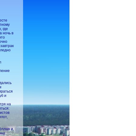
есте
стному
, где
а ночь в
это
точно
 завтрак
следно
л
тление
идались
м
ираться
уб и
тря на
ться:
ристов
илот,
ёплая и,
чно