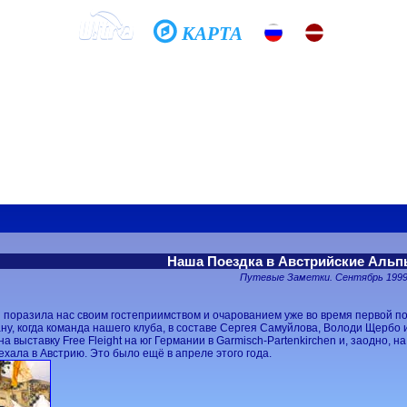
КАРТА
Домой
Школа
Фото
История
Общение
Тандем
шь летать?
проси меня, как...
Наша Поездка в Австрийские Аль
Путевые Заметки. Сентябрь 1999
 поразила нас своим гостеприимством и очарованием уже во время первой по
ану, когда команда нашего клуба, в составе Сергея Самуйлова, Володи Щербо 
на выставку Free Fleight на юг Германии в Garmisch-Partenkirchen и, заодно, на
ехала в Австрию. Это было ещё в апреле этого года.