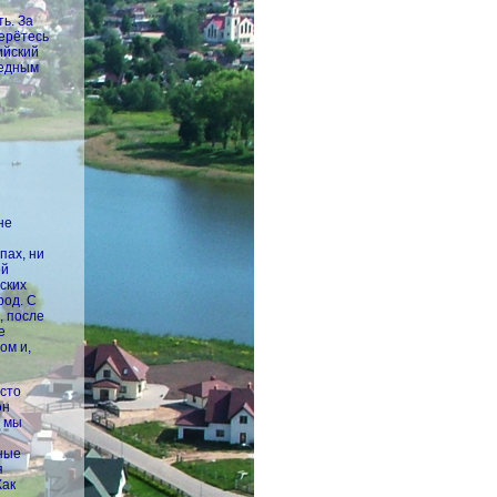
ь. За
берётесь
ийский
медным
не
пах, ни
ой
ских
род. С
, после
е
ом и,
осто
он
с мы
мные
я
Как