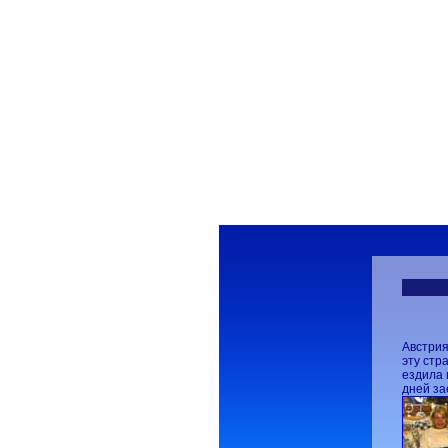
Хоче
С
Австрия
эту стр
ездила 
дней за