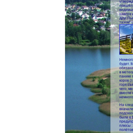
утвержд
пришёл 
видимым
наверх 
друг Пь
тазом" 
Немного
будет. 
обязана
в метео
панике 
коров (
горя съ
чего, м
вместе 
немного
На след
вначале
подсказ
были в 
предупр
плюсы :
полётов