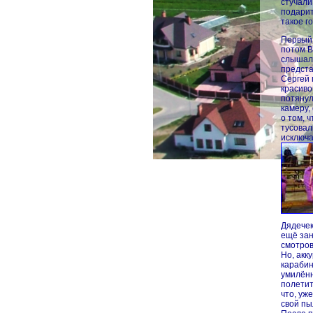
стучали
подарит
такое г
Первый 
потом В
слышала
предста
Сергей 
красиво
потянул
камеру,
о том, 
тусовал
исключа
Дядечек
ещё зан
смотров
Но, акк
карабин
умилённ
полетит
что, уж
свой пы