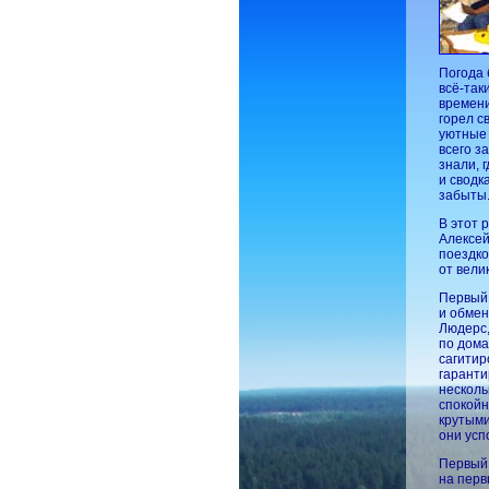
Погода 
всё-так
времени
горел с
уютные 
всего з
знали, 
и сводк
забыты
В этот 
Алексей
поездко
от вели
Первый 
и обмен
Людерс,
по дома
сагитир
гаранти
несколь
спокойн
крутыми
они усп
Первый 
на перв