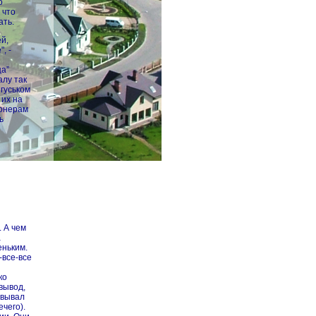
о
 что
ать.
й,
, -
ца”
лу так
 гуськом
 их на
ионерам
ь
. А чем
а
еньким.
-все-все
ко
вывод,
овывал
ечего).