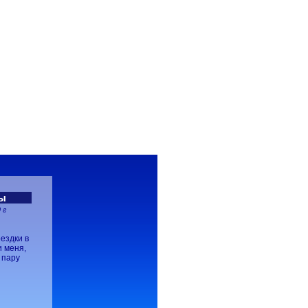
пы
 г
ездки в
и меня,
 пару