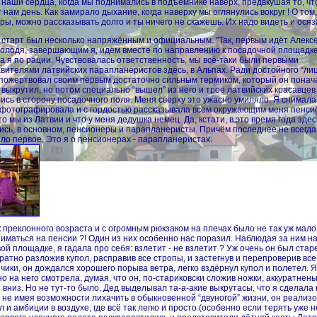
 наши сердца, когда мы поднимались в подъёмнике наверх, предвкушая то, чт
 нам день. Как замирало дыхание, когда наверху мы оглянулись вокруг ! О том,
оры, можно рассказывать долго и ты ничего не скажешь. Их надо видеть и осяз
старт был несколько напряжённым и официальным. "Так, первым идёт Алексе
олодя, завершающим я, идём вместе по направлению к посадочной площадке"
 я по рации. Чувствовалась ответственность, мы всё-таки были первыми
вителями латвийских парапланеристов здесь, в Альпах. Ради достойного “ли
пожертвовал своим первым достаточно сильным термиком, который он понача
 выкрутил, но потом специально “вышел” из него и трое латвийских красавцев
ись в сторону посадочного поля. Меня сверху это ужасно умиляло. Я снимала
 фотографировала и с гордостью рассказывала всем окружающим меня пенс
что мы из Латвии и что у меня дедушка немец. Да, кстати, в это время года здес
ись, в основном, пенсионеры и парапланеристы. Причём последнее не всегда
ло первое. Это я о пенсионерах - парапланеристах.
 преклонного возраста и с огромным рюкзаком на плечах было не так уж мало
иматься на пенсии ?! Один из них особенно нас поразил. Наблюдая за ним н
ой площадке, я гадала про себя: взлетит - не взлетит ? Уж очень он был стар
уратно разложив купол, расправив все стропы, и застегнув и перепроверив все
чики, он дождался хорошего порыва ветра, легко вздёрнул купол и полетел. Я
о на него смотрела, думая, что он, по-стариковски сложив ножки, аккуратнень
 вниз. Но не тут-то было. Дед выделывал та-а-акие выкрутасы, что я сделала 
е не имея возможности лихачить в обыкновенной “двуногой” жизни, он реализ
л и амбиции в воздухе, где всё так легко и просто (особенно если терять уже н